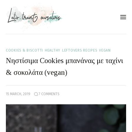
Συνταγές
COOKIES & BISCOTTI
HEALTHY
LEFTOVERS RECIPES
VEGAN
About
Νηστίσιμα Cookies μπανάνας με ταχίνι
Portfolio
& σοκολάτα (vegan)
Services
15 MARCH, 2019
7
COMMENTS
Food photography tips
Επικοινωνία
Συνεργασίες