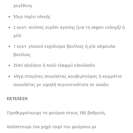
μεγέθους
50γρ ταχίνι ολικής
2 κουτ. σούπας σιρόπι αγαύης (για τη vegan εκδοχή) ή
μέλι
1 κουτ. γλυκού εκχύλισμα βανίλιας ή μία κάψουλα
βανίλιας
25ml ηλιέλαιο ή πολύ ελαφρύ ελαιόλαδο
40γρ σταγόνες σοκολάτας κουβερτούρας ή κομμάτια
σοκολάτας με υψηλή περιεκτικότητα σε κακάο.
ΕΚΤΕΛΕΣΗ
Προθερμαίνουμε το φούρνο στους 180 βαθμούς.
Καλύπτουμε ένα ρηχό ταψί του φούρνου με 