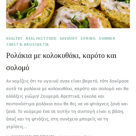
HEALTHY
REAL FAST FOOD
SAVOURY
SPRING
SUMMER
TOAST & BRUSCHETTA
Ρολάκια με κολοκυθάκι, καρότο και
σολομό
Αν νομίζεις ότι το υγιεινό σνακ είναι βαρετό, τότε δοκίμασε
αυτά τα ρολάκια με κολοκυθάκι, καρότο και σολομό και θα
αλλάξεις γνώμη! Ζουμερά, θρεπτικά, εύκολα και
πεντανόστιμα ρολάκια που θα θες να να φτιάχνεις ξανά και
ξανά. Το νούμερο ένα σε αυτήν τη συνταγή είναι η βάση,
άπαξ και τη φτιάξεις, στη συνέχεια μπορείς να τη
γεμίσεις…