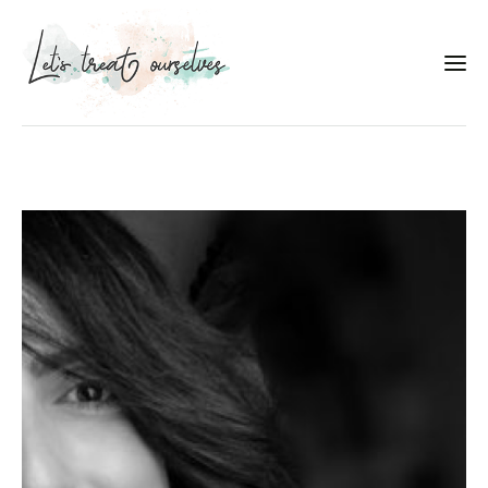
Συνταγές
About
Portfolio
Services
Food photography tips
Επικοινωνία
Συνεργασίες