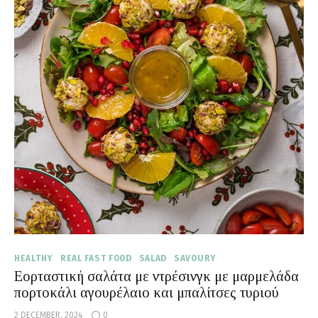
Moments of Mine
FAQ
HEALTHY
REAL FAST FOOD
SALAD
SAVOURY
Εορταστική σαλάτα με ντρέσινγκ με μαρμελάδα
πορτοκάλι αγουρέλαιο και μπαλίτσες τυριού
2 DECEMBER, 2024
0