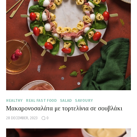
HEALTHY
REAL FAST FOOD
SALAD
SAVOURY
Μακαρονοσαλάτα με τορτελίνια σε σουβλάκι
28 DECEMBER, 2023
0