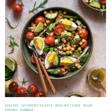
HEALTHY
LEFTOVERS RECIPES
REAL FAST FOOD
SALAD
SPRING
SUMMER