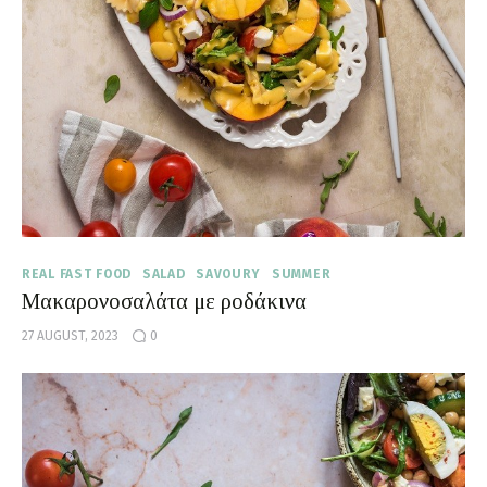
REAL FAST FOOD
SALAD
SAVOURY
SUMMER
Μακαρονοσαλάτα με ροδάκινα
27 AUGUST, 2023
0