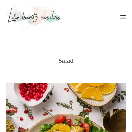
Συνταγές
About
Salad
Portfolio
Services
Food photography tips
Επικοινωνία
Συνεργασίες