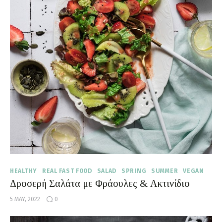
HEALTHY
REAL FAST FOOD
SALAD
SPRING
SUMMER
VEGAN
Δροσερή Σαλάτα με Φράουλες & Ακτινίδιο
5 MAY, 2022
0