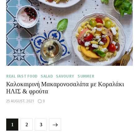
REAL FAST FOOD
SALAD
SAVOURY
SUMMER
Καλοκαιρινή Μακαρονοσαλάτα με Κοραλάκι
ΗΛΙΣ & φρούτα
25 AUGUST, 2021
0
1
>
2
3