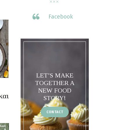
Facebook
LET’S MAKE
TOGETHER A
NEW FOOD
και
STORY!
CONTACT