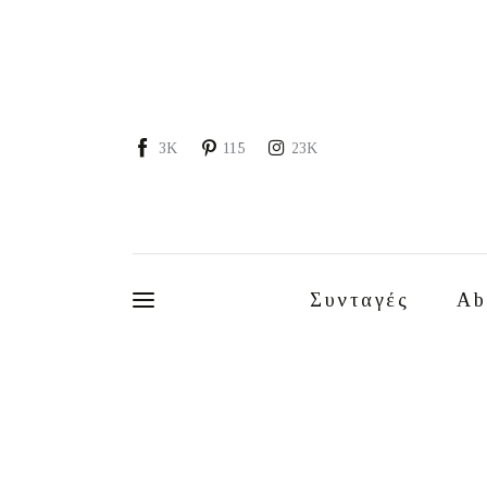
Συνταγές
About
Portfolio
3K
115
23K
Services
Food photography tips
Επικοινωνία
Συνταγές
Ab
Συνεργασίες
Moments of Mine
FAQ