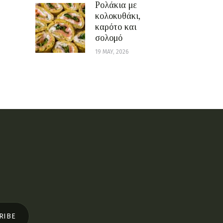
Ρολάκια με
κολοκυθάκι,
καρότο και
σολομό
19 MAY, 2026
RIBE