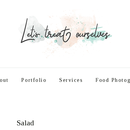
out
Portfolio
Services
Food Photog
Συνταγές
About
Portfolio
Service
Salad