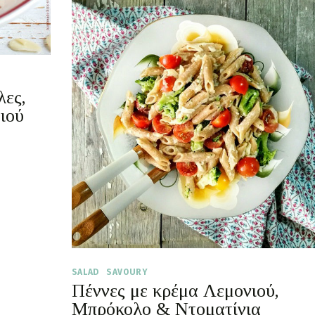
ες,
ιού
SALAD
SAVOURY
Πέννες με κρέμα Λεμονιού,
Μπρόκολο & Ντοματίνια