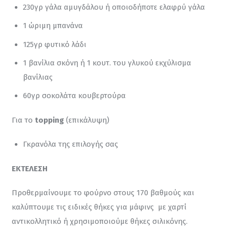
230γρ γάλα αμυγδάλου ή οποιοδήποτε ελαφρύ γάλα
1 ώριμη μπανάνα
125γρ φυτικό λάδι
1 βανίλια σκόνη ή 1 κουτ. του γλυκού εκχύλισμα
βανίλιας
60γρ σοκολάτα κουβερτούρα
Για το 
topping
 (επικάλυψη)
Γκρανόλα της επιλογής σας
ΕΚΤΕΛΕΣΗ
Προθερμαίνουμε το φούρνο στους 170 βαθμούς και 
καλύπτουμε τις ειδικές θήκες για μάφινς  με χαρτί 
αντικολλητικό ή χρησιμοποιούμε θήκες σιλικόνης.