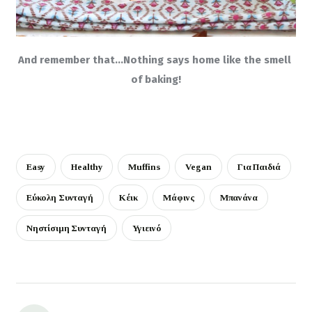
And remember that…Nothing says home like the smell 
of baking!
Easy
Healthy
Muffins
Vegan
Για Παιδιά
Εύκολη Συνταγή
Κέικ
Μάφινς
Μπανάνα
Νηστίσιμη Συνταγή
Υγιεινό