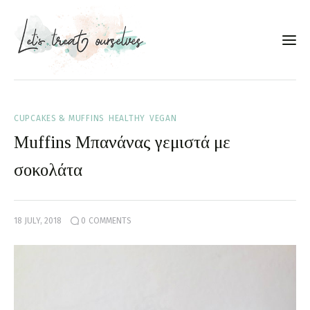
Συνταγές
CUPCAKES & MUFFINS
HEALTHY
VEGAN
About
Muffins Μπανάνας γεμιστά με
Portfolio
σοκολάτα
Services
18 JULY, 2018
0
COMMENTS
Food photography tips
Επικοινωνία
Συνεργασίες