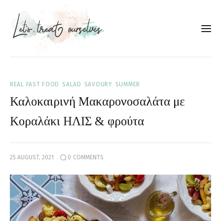
Συνταγές
REAL FAST FOOD
SALAD
SAVOURY
SUMMER
About
Καλοκαιρινή Μακαρονοσαλάτα με
Portfolio
Κοραλάκι ΗΛΙΣ & φρούτα
Services
25 AUGUST, 2021
0
COMMENTS
Food photography tips
Επικοινωνία
Συνεργασίες