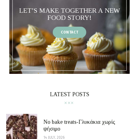
LET’S MAKE TOGETHER A NEW
FOOD STORY!
CONTACT
LATEST POSTS
No bake treats-Γλυκάκια χωρίς
ψήσιμο
14 JULY, 2026