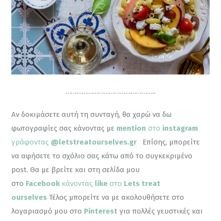
…………………………………………..
Αν δοκιμάσετε αυτή τη συνταγή, θα χαρώ να δω 
φωτογραφίες σας κάνοντας με 
mention
 στο 
instagram
γράφοντας 
@letstreatourselves.gr
Επίσης, μπορείτε 
να αφήσετε το σχόλιο σας κάτω από το συγκεκριμένο 
post. Θα με βρείτε και στη σελίδα μου 
στο 
Facebook
 κάνοντας
 like
 στο 
Lets treat 
ourselves
 Τέλος μπορείτε να με ακολουθήσετε στο 
λογαριασμό μου στο 
Pinterest
για πολλές γευστικές και 