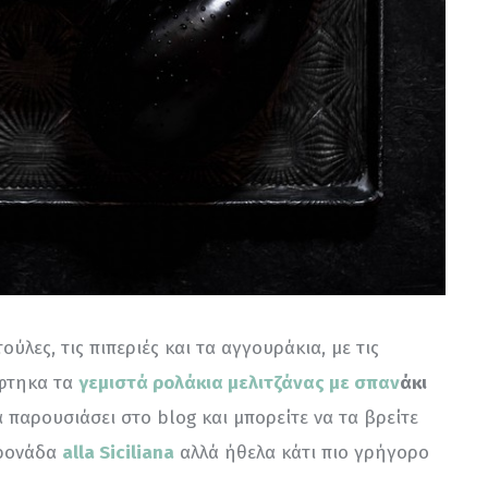
ούλες, τις πιπεριές και τα αγγουράκια, με τις 
φτηκα τα 
γεμιστά ρολάκια μελιτζάνας με σπαν
άκι 
α παρουσιάσει στο blog και μπορείτε να τα βρείτε 
ρονάδα 
alla Siciliana
 αλλά ήθελα κάτι πιο γρήγορο 