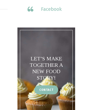
Facebook
LET’S MAKE
TOGETHER A
NEW FOOD
STORY!
CONTACT