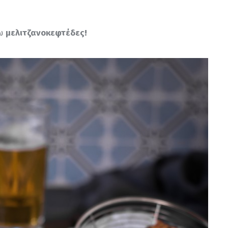
ω 
μελιτζανοκεφτέδες!