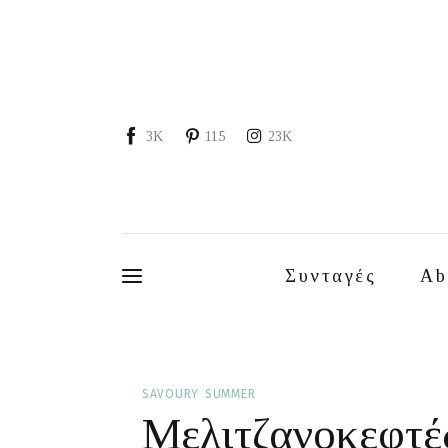
Συνταγές
About
Portfolio
3K
115
23K
Services
Food photography tips
Επικοινωνία
Συνταγές
Ab
Συνεργασίες
Moments of Mine
SAVOURY
SUMMER
Μελιτζανοκεφτέ
FAQ