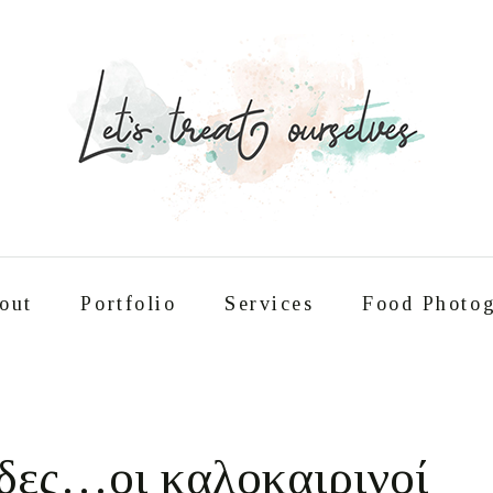
out
Portfolio
Services
Food Photog
Συνταγές
About
Portfolio
Service
δες…οι καλοκαιρινοί