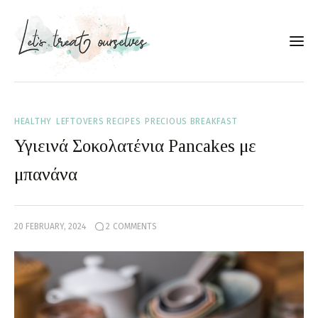
Συνταγές
HEALTHY
LEFTOVERS RECIPES
PRECIOUS BREAKFAST
About
Υγιεινά Σοκολατένια Pancakes με
Portfolio
μπανάνα
Services
20 FEBRUARY, 2024
2
COMMENTS
Food photography tips
Επικοινωνία
Συνεργασίες