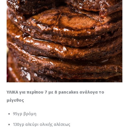
ΥΛΙΚΑ για περίπου 7 με 8 pancakes ανάλογα το 
μέγεθος
95γρ βρόμη
130γρ αλεύρι ολικής αλέσεως