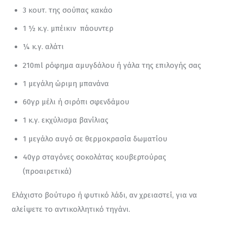
3 κουτ. της σούπας κακάο
1 ½ κ.γ. μπέικιν πάουντερ
¼ κ.γ. αλάτι
210ml ρόφημα αμυγδάλου ή γάλα της επιλογής σας
1 μεγάλη ώριμη μπανάνα
60γρ μέλι ή σιρόπι σφενδάμου
1 κ.γ. εκχύλισμα βανίλιας
1 μεγάλο αυγό σε θερμοκρασία δωματίου
40γρ σταγόνες σοκολάτας κουβερτούρας
(προαιρετικά)
Ελάχιστο βούτυρο ή φυτικό λάδι, αν χρειαστεί, για να 
αλείψετε το αντικολλητικό τηγάνι.