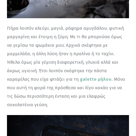
Πήρα λοιπόν αλεύρι, μαγιά, ρόφημα αμυγδάλου, φυτική 
μαργαρίνη και έτοιμη η ζύμη. Με τι θα μπορούσα όμως 
να γεμίσω τα ψωμάκια μου; Αρχικά σκέφτηκα με 
μαρμελάδα, η άλλη λύση ήταν η πραλίνα ή το ταχίνι. 
Ήθελα όμως μία γέμιση διαφορετική, γλυκιά αλλά και 
άκρως υγιεινή. Έτσι λοιπόν σκέφτηκα την πάστα 
καραμέλας που είχα φτιάξει για τη 
galette μήλου.
 Μόνο 
που αυτή τη φορά της πρόσθεσα και λίγο κακάο για να 
τις δώσω περισσότερη ένταση και μια ελαφρώς 
σοκολατένια γεύση.