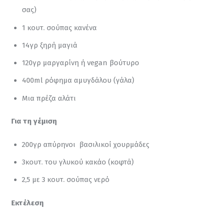
σας)
1 κουτ. σούπας κανένα
14γρ ξηρή μαγιά
120γρ μαργαρίνη ή vegan βούτυρο
400ml ρόφημα αμυγδάλου (γάλα)
Μια πρέζα αλάτι
Για τη γέμιση
200γρ απύρηνοι βασιλικοί χουρμάδες
3κουτ. του γλυκού κακάο (κοφτά)
2,5 με 3 κουτ. σούπας νερό
Εκτέλεση