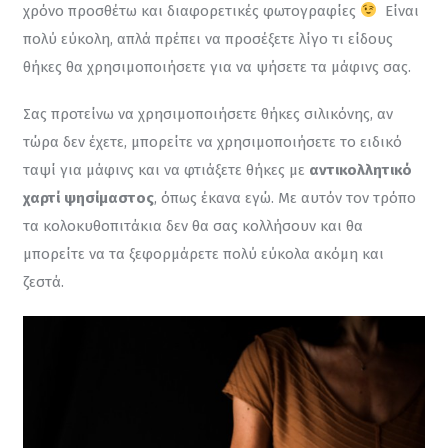
χρόνο προσθέτω και διαφορετικές φωτογραφίες 
  Είναι 
πολύ εύκολη, απλά πρέπει να προσέξετε λίγο τι είδους 
θήκες θα χρησιμοποιήσετε για να ψήσετε τα μάφινς σας.
Σας προτείνω να χρησιμοποιήσετε θήκες σιλικόνης, αν 
τώρα δεν έχετε, μπορείτε να χρησιμοποιήσετε το ειδικό 
ταψί για μάφινς και να φτιάξετε θήκες με 
αντικολλητικό 
χαρτί ψησίμαστος
, όπως έκανα εγώ. Με αυτόν τον τρόπο 
τα κολοκυθοπιτάκια δεν θα σας κολλήσουν και θα 
μπορείτε να τα ξεφορμάρετε πολύ εύκολα ακόμη και 
ζεστά.