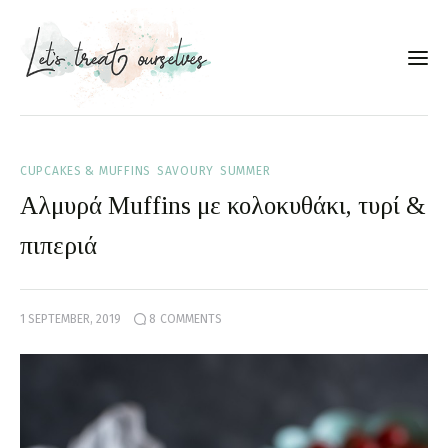
Συνταγές
CUPCAKES & MUFFINS
SAVOURY
SUMMER
About
Αλμυρά Muffins με κολοκυθάκι, τυρί &
Portfolio
πιπεριά
Services
1 SEPTEMBER, 2019
8
COMMENTS
Food photography tips
Επικοινωνία
Συνεργασίες