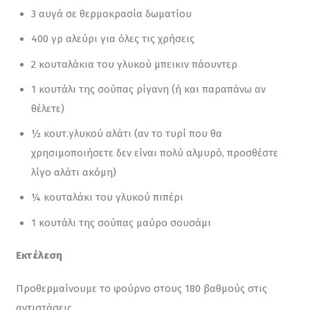
3 αυγά σε θερμοκρασία δωματίου
400 γρ αλεύρι για όλες τις χρήσεις
2 κουταλάκια του γλυκού μπεικιν πάουντερ
1 κουτάλι της σούπας ρίγανη (ή και παραπάνω αν
θέλετε)
½ κουτ.γλυκού αλάτι (αν το τυρί που θα
χρησιμοποιήσετε δεν είναι πολύ αλμυρό, προσθέστε
λίγο αλάτι ακόμη)
¼ κουταλάκι του γλυκού πιπέρι
1 κουτάλι της σούπας μαύρο σουσάμι
Εκτέλεση
Προθερμαίνουμε το φούρνο στους 180 βαθμούς στις 
αντιστάσεις.