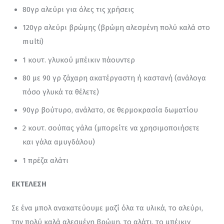
80γρ αλεύρι για όλες τις χρήσεις
120γρ αλεύρι βρώμης (βρώμη αλεσμένη πολύ καλά στο
multi)
1 κουτ. γλυκού μπέικιν πάουντερ
80 με 90 γρ ζάχαρη ακατέργαστη ή καστανή (ανάλογα
πόσο γλυκά τα θέλετε)
90γρ βούτυρο, ανάλατο, σε θερμοκρασία δωματίου
2 κουτ. σούπας γάλα (μπορείτε να χρησιμοποιήσετε
και γάλα αμυγδάλου)
1 πρέζα αλάτι
ΕΚΤΕΛΕΣΗ
Σε ένα μπολ ανακατεύουμε μαζί όλα τα υλικά, το αλεύρι, 
την πολύ καλά αλεσμένη βρώμη, το αλάτι, το μπέικιν 