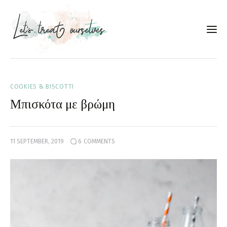
Συνταγές
COOKIES & BISCOTTI
About
Μπισκότα με βρώμη
Portfolio
11 SEPTEMBER, 2019
6
COMMENTS
Services
Food photography tips
Επικοινωνία
Συνεργασίες