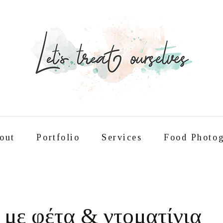
out
Portfolio
Services
Food Photog
Συνταγές
About
Portfolio
Service
με φέτα & ντοματίνια