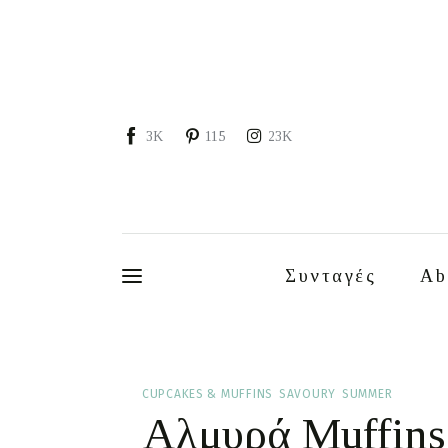
Συνταγές
About
Portfolio
3K
115
23K
Services
Food photography tips
Επικοινωνία
Συνταγές
Ab
Συνεργασίες
Moments of Mine
CUPCAKES & MUFFINS
SAVOURY
SUMMER
Αλμυρά Muffins 
FAQ