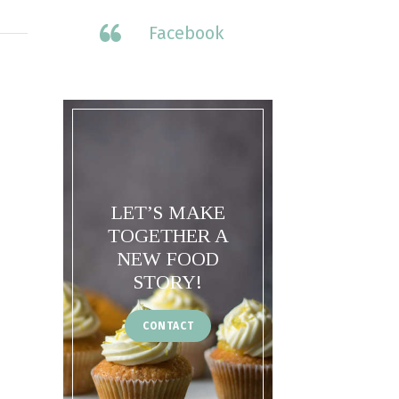
Facebook
LET’S MAKE
TOGETHER A
NEW FOOD
STORY!
CONTACT