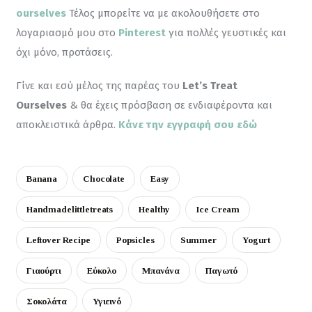
ourselves
 Τέλος μπορείτε να με ακολουθήσετε στο 
λογαριασμό μου στο 
Pinterest
για πολλές γευστικές και 
όχι μόνο, προτάσεις.
Γίνε και εσύ μέλος της παρέας του 
Let’s Treat 
Ourselves
 & θα έχεις πρόσβαση σε ενδιαφέροντα και 
αποκλειστικά άρθρα. 
Κάνε την εγγραφή σου εδώ
Banana
Chocolate
Easy
Handmadelittletreats
Healthy
Ice Cream
Leftover Recipe
Popsicles
Summer
Yogurt
Γιαούρτι
Εύκολο
Μπανάνα
Παγωτό
Σοκολάτα
Υγιεινό