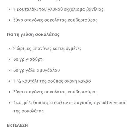
1 κουταλάκι του γλυκού εκχύλισμα βανίλιας
50γρ σταγόνες σοκολάτας κουβερτούρας
Για τη γεύση σοκολάτας
2 ώριμες μπανάνες κατεψυγμένες
60 γρ γιαούρτι
60 γρ γάλα αμυγδάλου
1 ½ κουτάλι της σούπας σκόνη κακάο
50γρ σταγόνες σοκολάτας κουβερτούρας
1κ.σ. μέλι (προαιρετικά) αν δεν αγαπάς την bitter γεύση
της σοκολάτας
ΕΚΤΕΛΕΣΗ