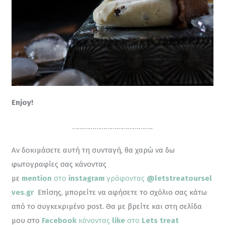
Enjoy!
……………………………………..
Αν δοκιμάσετε αυτή τη συνταγή, θα χαρώ να δω 
φωτογραφίες σας κάνοντας 
με 
mention
 στο 
instagram
 γράφοντας 
@letstreatoursel
ves.gr
Επίσης, μπορείτε να αφήσετε το σχόλιο σας κάτω 
από το συγκεκριμένο post. Θα με βρείτε και στη σελίδα 
μου στο 
Facebook
 κάνοντας
 like
 στο 
Lets treat 