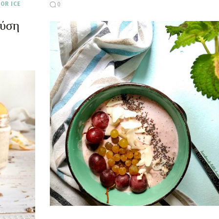
FOR ICE
0
εύση