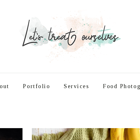
out
Portfolio
Services
Food Photog
Συνταγές
About
Portfolio
Service