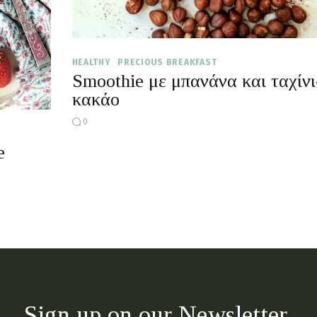
HEALTHY
PRECIOUS BREAKFAST
Smoothie με μπανάνα και ταχίνι
κακάο
0
e
Sign up on our Newsletter