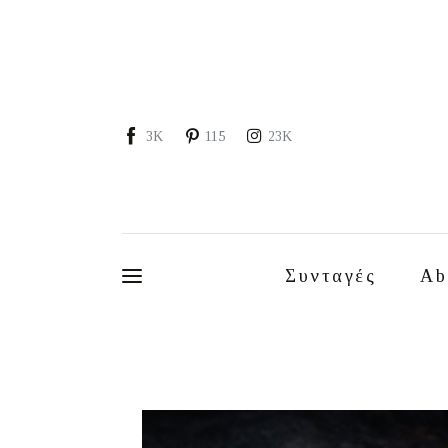
Συνταγές
About
Portfolio
3K
115
23K
Services
Food photography tips
Επικοινωνία
Συνταγές
Ab
Συνεργασίες
Moments of Mine
FAQ