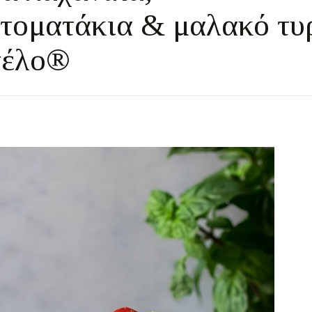
ντοματάκια & μαλακό τυ
τέλο®