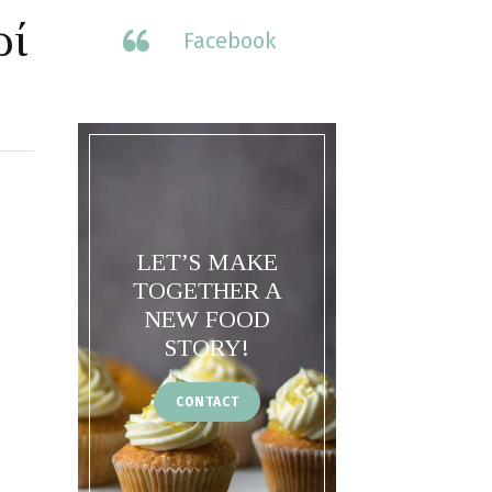
ρί
Facebook
LET’S MAKE
TOGETHER A
NEW FOOD
STORY!
CONTACT