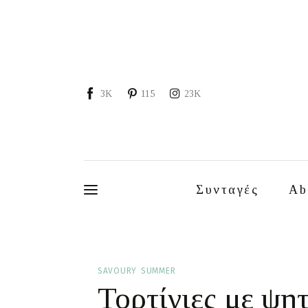
Συνταγές
About
Portfolio
3K
115
23K
Services
Food photography tips
Επικοινωνία
Συνταγές
Ab
Συνεργασίες
Moments of Mine
SAVOURY
SUMMER
Τορτίγιες με ψη
FAQ