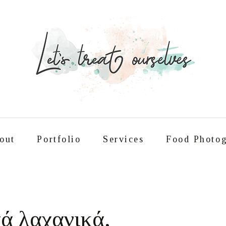
out
Portfolio
Services
Food Photog
Συνταγές
About
Portfolio
Service
τά λαχανικά,