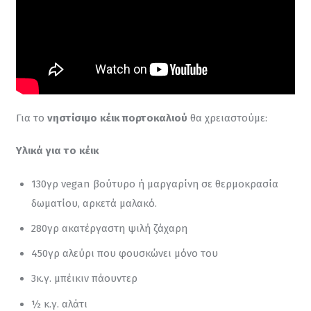
Για το 
νηστίσιμο κέικ πορτοκαλιού
 θα χρειαστούμε:
Υλικά για τo κέικ
130γρ vegan βούτυρο ή μαργαρίνη σε θερμοκρασία
δωματίου, αρκετά μαλακό.
280γρ ακατέργαστη ψιλή ζάχαρη
450γρ αλεύρι που φουσκώνει μόνο του
3κ.γ. μπέικιν πάουντερ
½ κ.γ. αλάτι