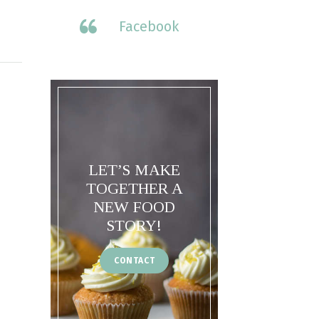
Facebook
LET’S MAKE
TOGETHER A
NEW FOOD
STORY!
CONTACT