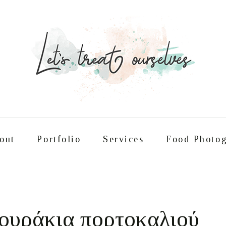
out
Portfolio
Services
Food Photog
Συνταγές
About
Portfolio
Service
ουράκια πορτοκαλιού