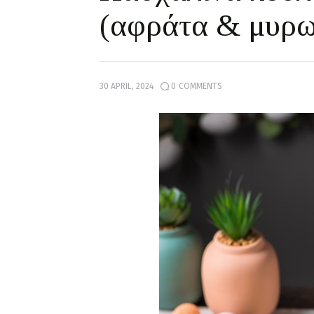
(αφράτα & μυρω
30 APRIL, 2024
0
COMMENTS