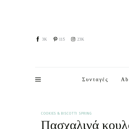
Συνταγές
About
Portfolio
3K
115
23K
Services
Food photography tips
Επικοινωνία
Συνταγές
Ab
Συνεργασίες
Moments of Mine
COOKIES & BISCOTTI
SPRING
Πασχαλινά κουλ
FAQ