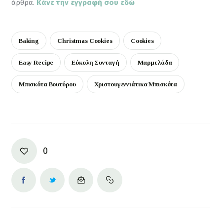
άρθρα. 
Κάνε την εγγραφή σου εδώ
Baking
Christmas Cookies
Cookies
Easy Recipe
Εύκολη Συνταγή
Μαρμελάδα
Μπισκότα Βουτύρου
Χριστουγεννιάτικα Μπισκότα
0