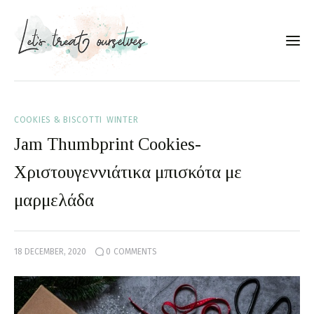
Συνταγές
COOKIES & BISCOTTI
WINTER
About
Jam Thumbprint Cookies-
Portfolio
Χριστουγεννιάτικα μπισκότα με
μαρμελάδα
Services
Food photography tips
18 DECEMBER, 2020
0
COMMENTS
Επικοινωνία
Συνεργασίες