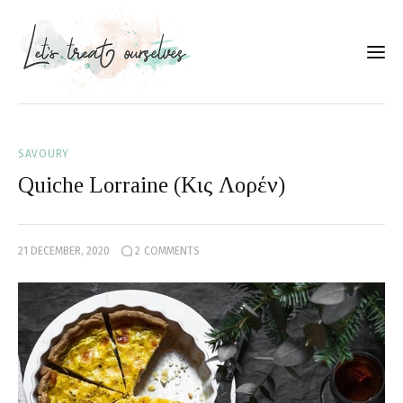
Συνταγές
SAVOURY
About
Quiche Lorraine (Κις Λορέν)
Portfolio
21 DECEMBER, 2020
2
COMMENTS
Services
Food photography tips
Επικοινωνία
Συνεργασίες