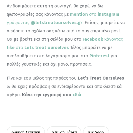
Αν δοκιμάσετε αυτή τη συνταγή, θα χαρώ να δω 
φωτογραφίες σας κάνοντας με 
mention
 στο 
instagram
γράφοντας 
@letstreatourselves.gr
Επίσης, μπορείτε να 
αφήσετε το σχόλιο σας κάτω από το συγκεκριμένο post. 
Θα με βρείτε και στη σελίδα μου στο 
Facebook
 κάνοντας 
like
 στο 
Lets treat ourselves
 Τέλος μπορείτε να με 
ακολουθήσετε στο λογαριασμό μου στο 
Pinterest
για 
πολλές γευστικές και όχι μόνο, προτάσεις.
Γίνε και εσύ μέλος της παρέας του 
Let’s Treat Ourselves
& θα έχεις πρόσβαση σε ενδιαφέροντα και αποκλειστικά 
άρθρα. 
Κάνε την εγγραφή σου
εδώ
Αλμυρή Συνταγή
Αλμυρή Τάρτα
Κις Λορεν