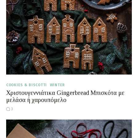
Moments of Mine
FAQ
COOKIES & BISCOTTI
WINTER
Χριστουγεννιάτικα Gingerbread Μπισκότα με
μελάσα ή χαρουπόμελο
3