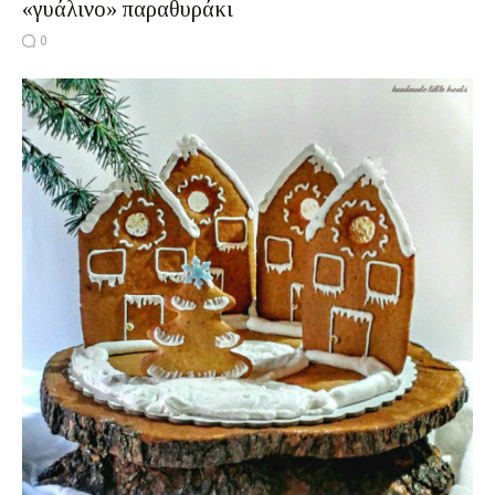
«γυάλινο» παραθυράκι
0