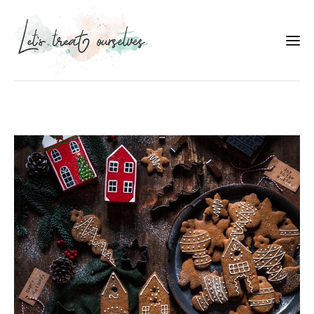
Συνταγές
About
Portfolio
Services
Food photography tips
Επικοινωνία
Συνεργασίες