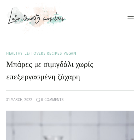
Συνταγές
HEALTHY
LEFTOVERS RECIPES
VEGAN
About
Μπάρες με σιμιγδάλι χωρίς
Portfolio
επεξεργασμένη ζάχαρη
Services
31 MARCH, 2022
0
COMMENTS
Food photography tips
Επικοινωνία
Συνεργασίες