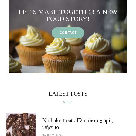
LET’S MAKE TOGETHER A NEW
FOOD STORY!
CONTACT
LATEST POSTS
No bake treats-Γλυκάκια χωρίς
ψήσιμο
14 JULY, 2026