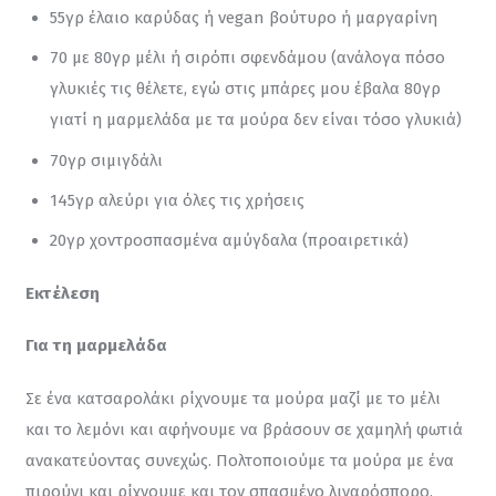
55γρ έλαιο καρύδας ή vegan βούτυρο ή μαργαρίνη
70 με 80γρ μέλι ή σιρόπι σφενδάμου (ανάλογα πόσο
γλυκιές τις θέλετε, εγώ στις μπάρες μου έβαλα 80γρ
γιατί η μαρμελάδα με τα μούρα δεν είναι τόσο γλυκιά)
70γρ σιμιγδάλι
145γρ αλεύρι για όλες τις χρήσεις
20γρ χοντροσπασμένα αμύγδαλα (προαιρετικά)
Εκτέλεση
Για τη μαρμελάδα
Σε ένα κατσαρολάκι ρίχνουμε τα μούρα μαζί με το μέλι 
και το λεμόνι και αφήνουμε να βράσουν σε χαμηλή φωτιά 
ανακατεύοντας συνεχώς. Πολτοποιούμε τα μούρα με ένα 
πιρούνι και ρίχνουμε και τον σπασμένο λιναρόσπορο.