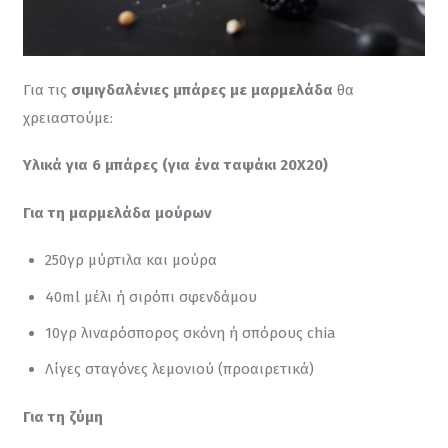
Για τις 
σιμιγδαλένιες μπάρες με μαρμελάδα
 θα 
χρειαστούμε:
Υλικά για 6 μπάρες (για ένα ταψάκι 20Χ20)
Για τη μαρμελάδα μούρων
250γρ μύρτιλα και μούρα
40ml μέλι ή σιρόπι σφενδάμου
10γρ λιναρόσπορος σκόνη ή σπόρους chia
Λίγες σταγόνες λεμονιού (προαιρετικά)
Για τη ζύμη