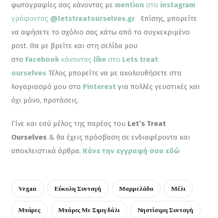
φωτογραφίες σας κάνοντας με 
mention
 στο 
instagram
γράφοντας 
@letstreatourselves.gr
Επίσης, μπορείτε 
να αφήσετε το σχόλιο σας κάτω από το συγκεκριμένο 
post. Θα με βρείτε και στη σελίδα μου 
στο 
Facebook
 κάνοντας
 like
 στο 
Lets treat 
ourselves
 Τέλος μπορείτε να με ακολουθήσετε στο 
λογαριασμό μου στο 
Pinterest
για πολλές γευστικές και 
όχι μόνο, προτάσεις.
Γίνε και εσύ μέλος της παρέας του 
Let’s Treat 
Ourselves
 & θα έχεις πρόσβαση σε ενδιαφέροντα και 
αποκλειστικά άρθρα. 
Κάνε την εγγραφή σου εδώ
Vegan
Εύκολη Συνταγή
Μαρμελάδα
Μέλι
Μπάρες
Μπάρες Με Σιμιγδάλι
Νηστίσιμη Συνταγή