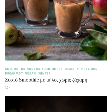
Moments of Mine
FAQ
AUTUMN
DRINKS FOR YOUR THIRST
HEALTHY
PRECIOUS
BREAKFAST
VEGAN
WINTER
Ζεστό Smoothie με μήλο, χωρίς ζάχαρη
2