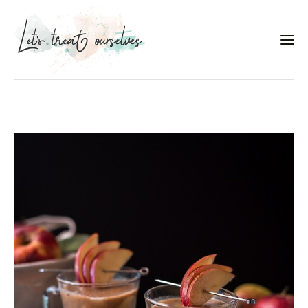
Συνταγές
About
Portfolio
Services
Food photography tips
Επικοινωνία
Συνεργασίες