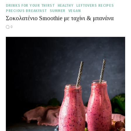
DRINKS FOR YOUR THIRST
HEALTHY
LEFTOVERS RECIPES
PRECIOUS BREAKFAST
SUMMER
VEGAN
Σοκολατένιο Smoothie με ταχίνι & μπανάνα
0