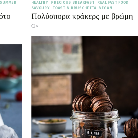
SUMMER
HEALTHY
PRECIOUS BREAKFAST
REAL FAST FOOD
SAVOURY
TOAST & BRUSCHETTA
VEGAN
ότο
Πολύσπορα κράκερς με βρώμη
4