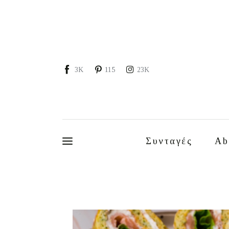
Συνταγές
About
Portfolio
3K
115
23K
Services
Food photography tips
Επικοινωνία
Συνταγές
Ab
Συνεργασίες
Moments of Mine
FAQ