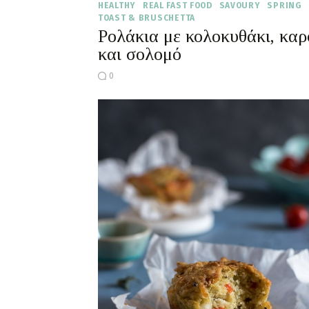
HEALTHY
REAL FAST FOOD
SAVOURY
SPRING
TOAST & BRUSCHETTA
Ρολάκια με κολοκυθάκι, καρ
και σολομό
0