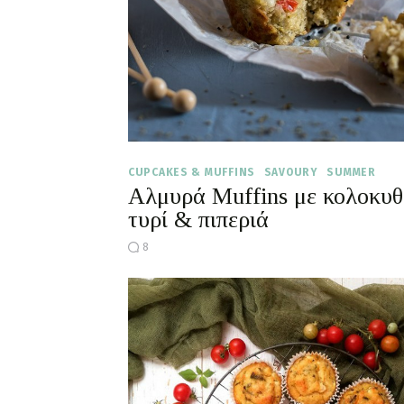
CUPCAKES & MUFFINS
SAVOURY
SUMMER
Αλμυρά Muffins με κολοκυθ
τυρί & πιπεριά
8