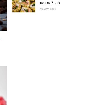
και σολομό
19 MAY, 2026
N