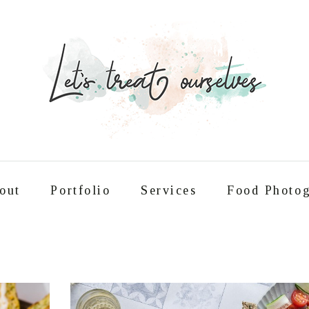
out
Portfolio
Services
Food Photog
Συνταγές
About
Portfolio
Service