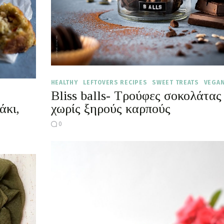
HEALTHY
LEFTOVERS RECIPES
SWEET TREATS
VEGA
Bliss balls- Τρούφες σοκολάτας
άκι,
χωρίς ξηρούς καρπούς
0