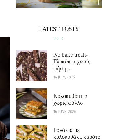
LATEST POSTS
No bake treats-
Γλυκάκια χωρίς
ψήσιμο
14 JULY, 2026
Κολοκυθόπιτα
χωρίς φύλλο
16 JUNE, 2026
Ρολάκια με
κολοκυθάκι, καρότο