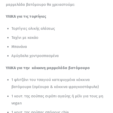
μαρμελάδα βατόμουρο θα χρειαστούμε:
ΥΛΙΚΑ για τις τορτίγιες
Τορτίγιες ολικής αλέσεως
Ταχίνι με κακάο
Μπανάνα
Αμύγδαλα χοντροσπασμένα
ΥΛΙΚΑ για την  κόκκινη μαρμελάδα βατόμουρο
1 φλιτζάνι του τσαγιού κατεψυγμένα κόκκινα
βατόμουρα (σμέουρα & κόκκινα φραγκοστάφυλα)
1 κουτ. της σούπας σιρόπι αγαύης ή μέλι για τους μη
vegan
1 κουτ. της σούπας σπόρους chia