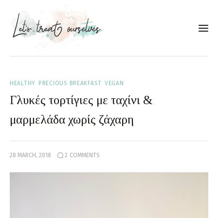
Συνταγές
HEALTHY
PRECIOUS BREAKFAST
VEGAN
About
Γλυκές τορτίγιες με ταχίνι &
Portfolio
μαρμελάδα χωρίς ζάχαρη
Services
28 MARCH, 2018
2
COMMENTS
Food photography tips
Επικοινωνία
Συνεργασίες