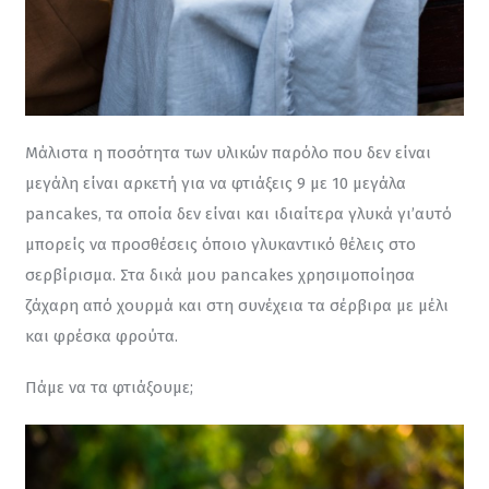
Μάλιστα η ποσότητα των υλικών παρόλο που δεν είναι 
μεγάλη είναι αρκετή για να φτιάξεις 9 με 10 μεγάλα 
pancakes, τα οποία δεν είναι και ιδιαίτερα γλυκά γι’αυτό 
μπορείς να προσθέσεις όποιο γλυκαντικό θέλεις στο 
σερβίρισμα. Στα δικά μου pancakes χρησιμοποίησα 
ζάχαρη από χουρμά και στη συνέχεια τα σέρβιρα με μέλι 
και φρέσκα φρούτα.
Πάμε να τα φτιάξουμε;