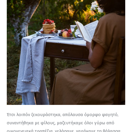
Έτσι λοιπόν ξεκουράστηκα, απόλαυσα όμορφο φαγητό, 
συναντήθηκα με φίλους, μαζευτήκαμε όλοι γύρω από 
οικογενειακά τραπέζια, γελάσαμε, χαρήκαμε τη θάλασσα 