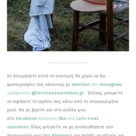
…………………………….
Αν δοκιμάσετε αυτή τη συνταγή, θα χαρώ να δω 
φωτογραφίες σας κάνοντας με 
mention
 στο 
instagram
γράφοντας 
@letstreatourselves.gr
Επίσης, μπορείτε 
να αφήσετε το σχόλιο σας κάτω από το συγκεκριμένο 
post. Θα με βρείτε και στη σελίδα μου 
στο 
Facebook
 κάνοντας
 like
 στο 
Lets treat 
ourselves
 Τέλος μπορείτε να με ακολουθήσετε στο 
λογαριασμό μου στο 
Pinterest
για πολλές γευστικές και 