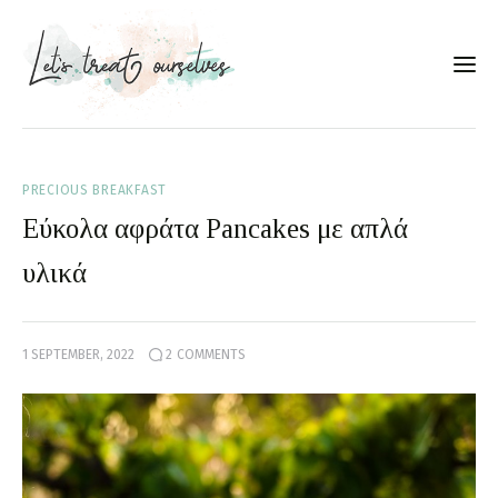
Συνταγές
PRECIOUS BREAKFAST
About
Εύκολα αφράτα Pancakes με απλά
Portfolio
υλικά
Services
1 SEPTEMBER, 2022
2
COMMENTS
Food photography tips
Επικοινωνία
Συνεργασίες