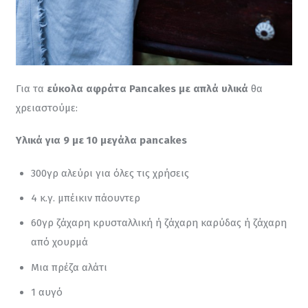
Για τα 
εύκολα αφράτα Pancakes με απλά υλικά
 θα 
χρειαστούμε:
Υλικά για 9 με 10 μεγάλα pancakes
300γρ αλεύρι για όλες τις χρήσεις
4 κ.γ. μπέικιν πάουντερ
60γρ ζάχαρη κρυσταλλική ή ζάχαρη καρύδας ή ζάχαρη
από χουρμά
Μια πρέζα αλάτι
1 αυγό