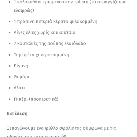
1 κολοκυθάκι τριμμένο στον τρίφτη (το στραγγίζουμε
ελαφρώς)
1 πράσινη πιπεριά κέρατο ψιλοκομμένη
Λίγες ελιές χωρίς κουκούτσια
2 κουταλιές της σούπας ελαιόλαδο
Τυρί φέτα χοντροτριμμένη
Ρίγανη
Θυμάρι
Αλάτι
Πιπέρι (προαιρετικά)
Εκτέλεση
Ξεπαγώνουμε ένα φύλλο σφολιάτας σύμφωνα με τις 
οδηγίες του κατασκευαστή
*
.