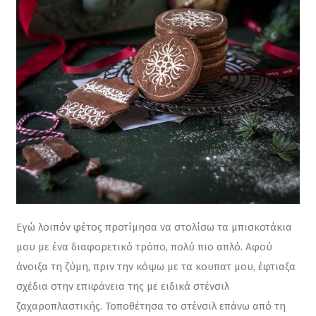
Εγώ λοιπόν φέτος προτίμησα να στολίσω τα μπισκοτάκια 
μου με ένα διαφορετικό τρόπο, πολύ πιο απλό. Αφού 
άνοιξα τη ζύμη, πριν την κόψω με τα κουπατ μου, έφτιαξα 
σχέδια στην επιφάνεια της με ειδικά στένσιλ 
ζαχαροπλαστικής. Τοποθέτησα το στένσιλ επάνω από τη 