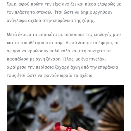
ζύμη, αφού πρώτα την είχα ανοίξει και πίεσα ελαφρώς με 
τον πλάστη το στένσιλ,  έτσι ώστε να δημιουργηθούν 
ανάγλυφα σχέδια στην επιφάνεια της ζύμης.
Μετά έκοψα τα μπισκότα με τα κουπατ της επιλογής μου 
και τα τοποθέτησα στο ταψί. Αφού λοιπόν τα έψησα, τα 
άφησα να κρυώσουν πολύ καλά και στη συνέχεια τα 
πασπάλισα με άχνη ζάχαρη. Τέλος, με ένα πινελάκι 
αφαίρεσα την περίσσια ζάχαρη άχνη από την επιφάνεια 
τους έτσι ώστε να φανούν ωραία τα σχέδια.