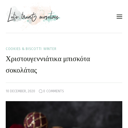
Συνταγές
COOKIES & BISCOTTI
WINTER
About
Χριστουγεννιάτικα μπισκότα
Portfolio
σοκολάτας
Services
10 DECEMBER, 2020
0
COMMENTS
Food photography tips
Επικοινωνία
Συνεργασίες