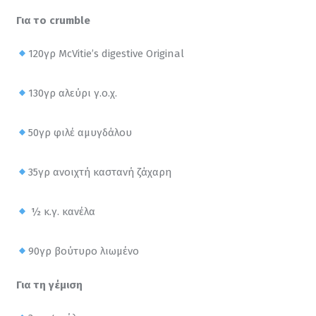
Για το crumble
120γρ McVitie’s digestive Original
130γρ αλεύρι γ.ο.χ.
50γρ φιλέ αμυγδάλου
35γρ ανοιχτή καστανή ζάχαρη
 ½ κ.γ. κανέλα
90γρ βούτυρο λιωμένο
Για τη γέμιση