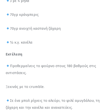
3 με 4 μήλα
70γρ κράνμπερις
70γρ ανοιχτή καστανή ζάχαρη
½ κ.γ. κανέλα
Εκτέλεση
Προθερμαίνεις το φούρνο στους 180 βαθμούς στις 
αντιστάσεις.
Ξεκινάς με το crumble.
Σε ένα μπολ ρίχνεις το αλεύρι, το φιλέ αμυγδάλου, τη 
ζάχαρη και την κανέλα και ανακατεύεις.