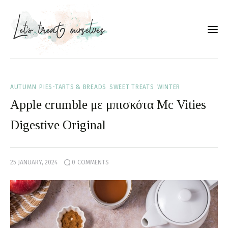
Συνταγές
AUTUMN
PIES-TARTS & BREADS
SWEET TREATS
WINTER
About
Apple crumble με μπισκότα Mc Vities
Portfolio
Digestive Original
Services
25 JANUARY, 2024
0
COMMENTS
Food photography tips
Επικοινωνία
Συνεργασίες