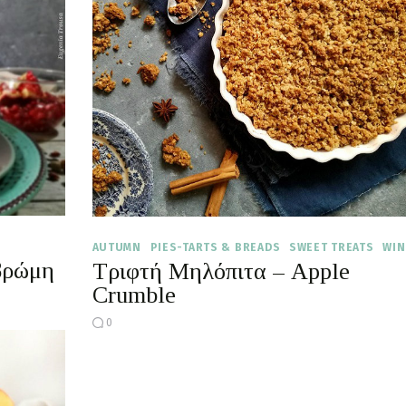
AUTUMN
PIES-TARTS & BREADS
SWEET TREATS
WIN
 βρώμη
Τριφτή Μηλόπιτα – Apple
Crumble
0