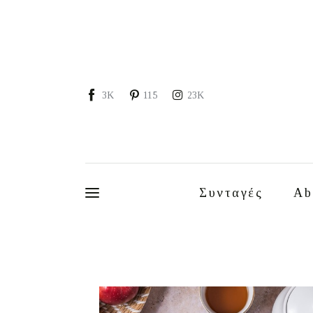
Συνταγές
About
Portfolio
3K
115
23K
Services
Food photography tips
Επικοινωνία
Συνταγές
Ab
Συνεργασίες
Moments of Mine
FAQ