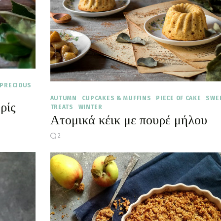
PRECIOUS
AUTUMN
CUPCAKES & MUFFINS
PIECE OF CAKE
SWE
ρίς
TREATS
WINTER
Ατομικά κέικ με πουρέ μήλου
2