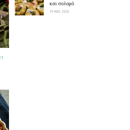
και σολομό
19 MAY, 2026
ET