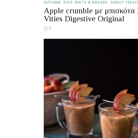
AUTUMN
PIES-TARTS & BREADS
SWEET TREAT
Apple crumble με μπισκότα
Vities Digestive Original
0