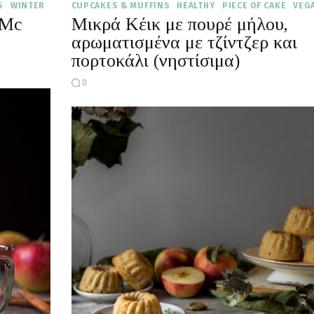
S
WINTER
CUPCAKES & MUFFINS
HEALTHY
PIECE OF CAKE
VEG
 Mc
Μικρά Κέικ με πουρέ μήλου,
αρωματισμένα με τζίντζερ και
πορτοκάλι (νηστίσιμα)
0