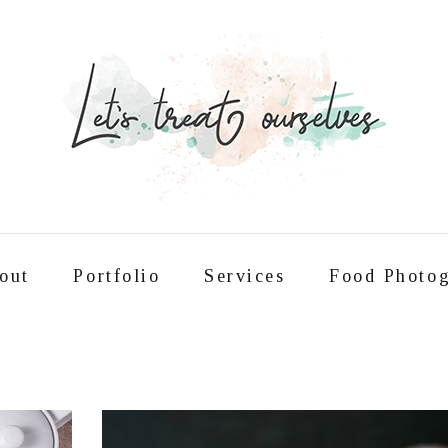
out
Portfolio
Services
Food Photog
Συνταγές
About
Portfolio
Service