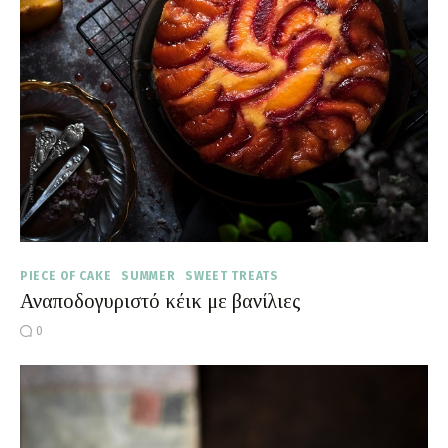
Moments of Mine
FAQ
PIECE OF CAKE
SUMMER
SWEET TREATS
Αναποδογυριστό κέικ με βανίλιες
0