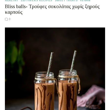
HEALTHY
LEFTOVERS RECIPES
SWEET TREATS
VEGAN
Bliss balls- Τρούφες σοκολάτας χωρίς ξηρούς
καρπούς
0