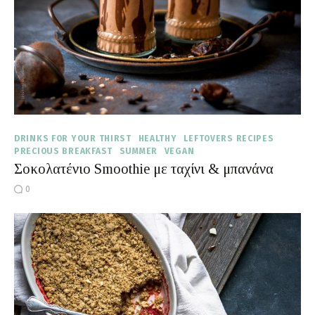
DRINKS FOR YOUR THIRST
HEALTHY
LEFTOVERS RECIPES
PRECIOUS BREAKFAST
SUMMER
VEGAN
Σοκολατένιο Smoothie με ταχίνι & μπανάνα
0