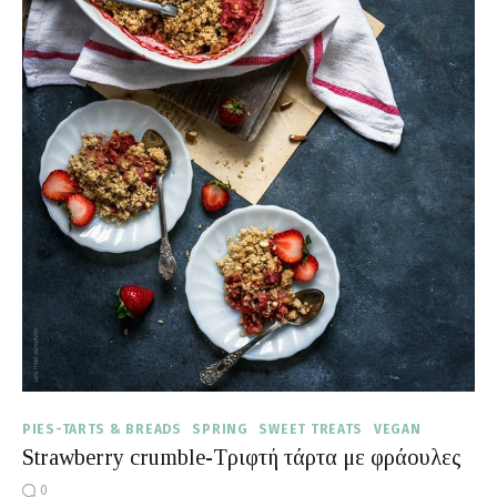
PIES-TARTS & BREADS
SPRING
SWEET TREATS
VEGAN
Strawberry crumble-Τριφτή τάρτα με φράουλες
0