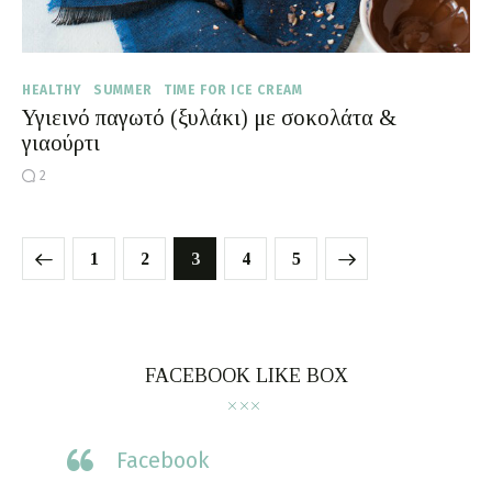
HEALTHY
SUMMER
TIME FOR ICE CREAM
Υγιεινό παγωτό (ξυλάκι) με σοκολάτα &
γιαούρτι
2
1
2
3
>
4
5
FACEBOOK LIKE BOX
Facebook