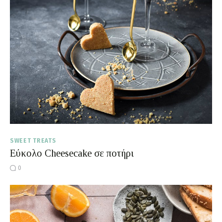
SWEET TREATS
Εύκολο Cheesecake σε ποτήρι
0