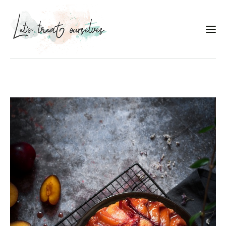
Συνταγές
About
Portfolio
Services
Food photography tips
Επικοινωνία
Συνεργασίες