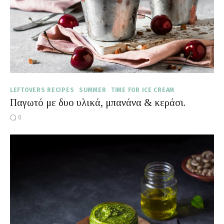
LEFTOVERS RECIPES
SUMMER
TIME FOR ICE CREAM
Παγωτό με δυο υλικά, μπανάνα & κεράσι.
0