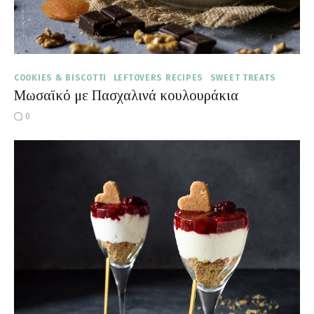
COOKIES & BISCOTTI
LEFTOVERS RECIPES
SWEET TREATS
Μωσαϊκό με Πασχαλινά κουλουράκια
0