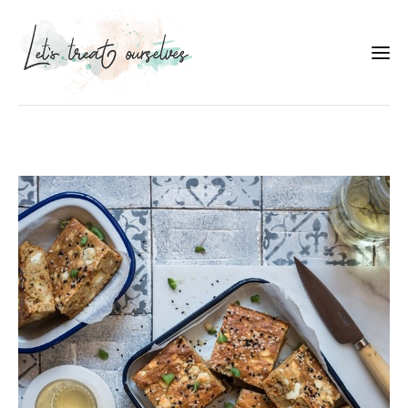
Συνταγές
About
Portfolio
Services
Food photography tips
Επικοινωνία
Συνεργασίες