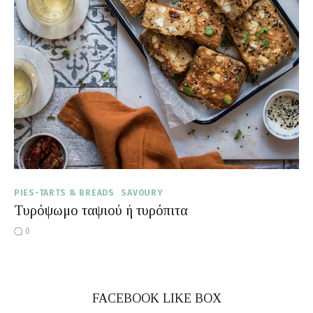
Moments of Mine
FAQ
PIES-TARTS & BREADS
SAVOURY
Tυρόψωμο ταψιού ή τυρόπιτα
0
FACEBOOK LIKE BOX