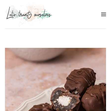
Συνταγές
About
Portfolio
Services
Food photography tips
Επικοινωνία
Συνεργασίες