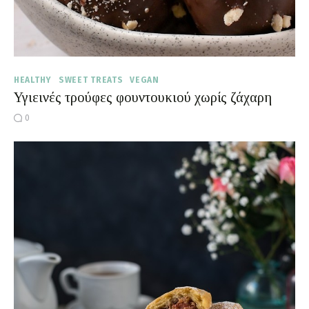
HEALTHY
SWEET TREATS
VEGAN
Υγιεινές τρούφες φουντουκιού χωρίς ζάχαρη
0