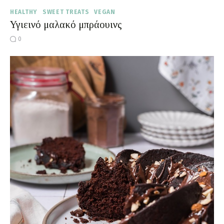
HEALTHY
SWEET TREATS
VEGAN
Υγιεινό μαλακό μπράουινς
0