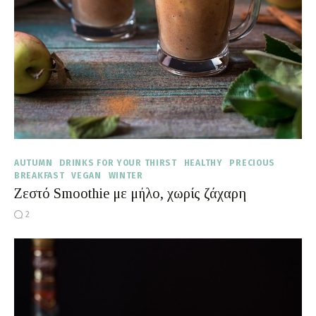
AUTUMN
DRINKS FOR YOUR THIRST
HEALTHY
PRECIOUS
BREAKFAST
VEGAN
WINTER
Ζεστό Smoothie με μήλο, χωρίς ζάχαρη
2