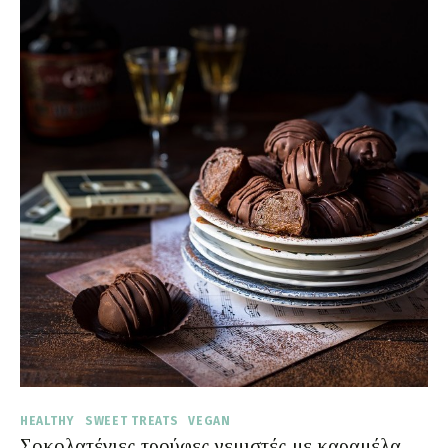
HEALTHY
SWEET TREATS
VEGAN
Σοκολατένιες τρούφες γεμιστές με καραμέλα,