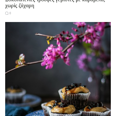
χωρίς ζάχαρη
0