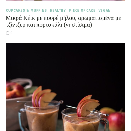
CUPCAKES & MUFFINS
HEALTHY
PIECE OF CAKE
VEGAN
Μικρά Κέικ με πουρέ μήλου, αρωματισμένα με
τζίντζερ και πορτοκάλι (νηστίσιμα)
0