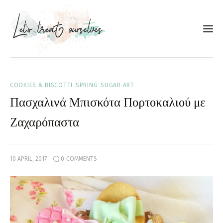
Συνταγές
COOKIES & BISCOTTI
SPRING
SUGAR ART
About
Πασχαλινά Μπισκότα Πορτοκαλιού με
Portfolio
Ζαχαρόπαστα
Services
10 APRIL, 2017
0
COMMENTS
Food photography tips
Επικοινωνία
Συνεργασίες