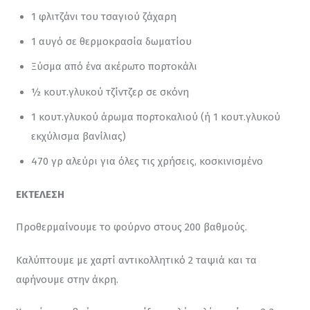
1 φλιτζάνι του τσαγιού ζάχαρη
1 αυγό σε θερμοκρασία δωματίου
Ξύσμα από ένα ακέρωτο πορτοκάλι
½ κουτ.γλυκού τζίντζερ σε σκόνη
1 κουτ.γλυκού άρωμα πορτοκαλιού (ή 1 κουτ.γλυκού
εκχύλισμα βανίλιας)
470 γρ αλεύρι για όλες τις χρήσεις, κοσκινισμένο
ΕΚΤΕΛΕΣΗ
Προθερμαίνουμε το φούρνο στους 200 βαθμούς.
Καλύπτουμε με χαρτί αντικολλητικό 2 ταψιά και τα 
αφήνουμε στην άκρη.