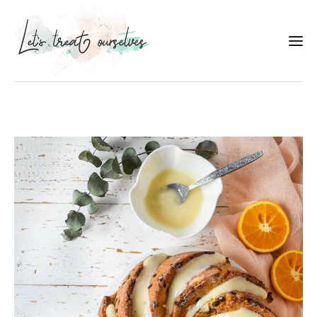
Συνταγές
About
Portfolio
Services
Food photography tips
Επικοινωνία
Συνεργασίες