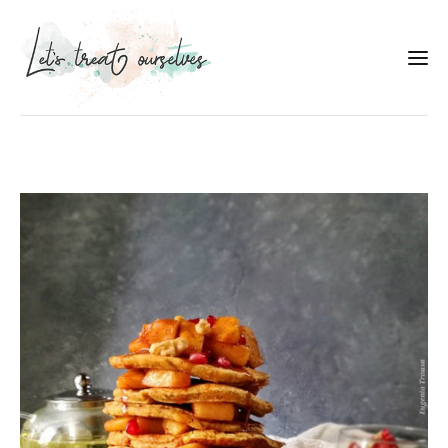
Συνταγές
About
Portfolio
Services
Food photography tips
Επικοινωνία
Συνεργασίες