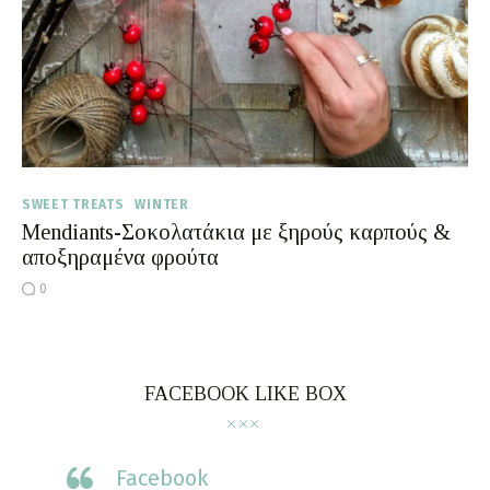
Moments of Mine
FAQ
SWEET TREATS
WINTER
Mendiants-Σοκολατάκια με ξηρούς καρπούς &
αποξηραμένα φρούτα
0
FACEBOOK LIKE BOX
Facebook