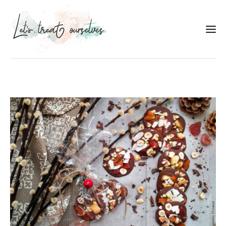
Συνταγές
About
Portfolio
Services
Food photography tips
Επικοινωνία
Συνεργασίες