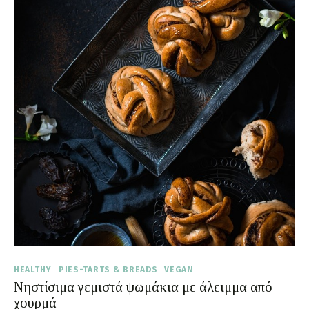
HEALTHY
PIES-TARTS & BREADS
VEGAN
Νηστίσιμα γεμιστά ψωμάκια με άλειμμα από
χουρμά