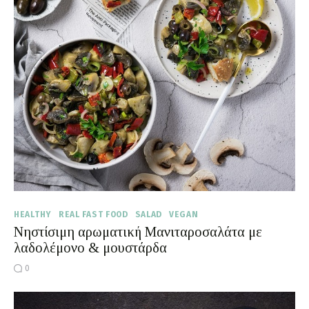
HEALTHY
REAL FAST FOOD
SALAD
VEGAN
Νηστίσιμη αρωματική Μανιταροσαλάτα με
λαδολέμονο & μουστάρδα
0