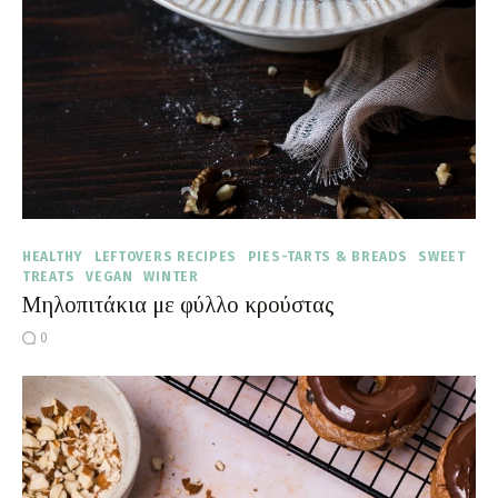
HEALTHY
LEFTOVERS RECIPES
PIES-TARTS & BREADS
SWEET
TREATS
VEGAN
WINTER
Μηλοπιτάκια με φύλλο κρούστας
0