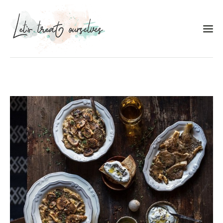
Συνταγές
About
Portfolio
Services
Food photography tips
Επικοινωνία
Συνεργασίες