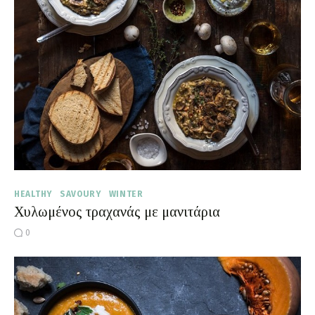
Moments of Mine
FAQ
HEALTHY
SAVOURY
WINTER
Χυλωμένος τραχανάς με μανιτάρια
0