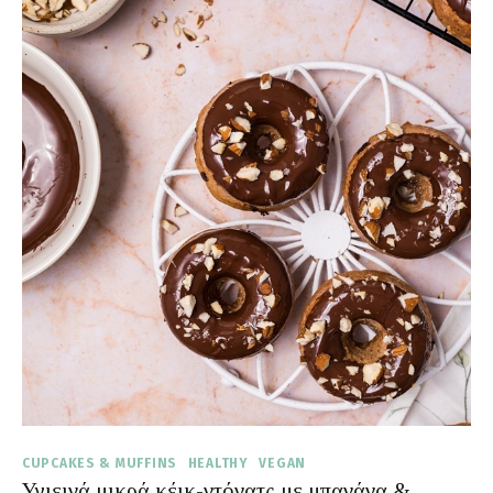
CUPCAKES & MUFFINS
HEALTHY
VEGAN
Υγιεινά μικρά κέικ-ντόνατς με μπανάνα &