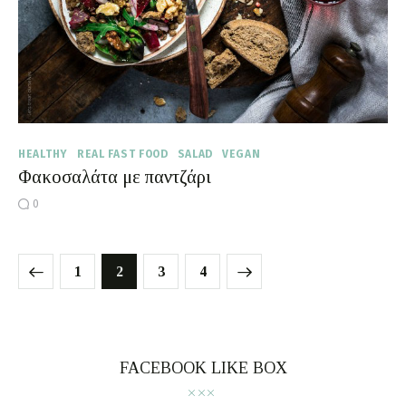
HEALTHY
REAL FAST FOOD
SALAD
VEGAN
Φακοσαλάτα με παντζάρι
0
1
2
>
3
4
FACEBOOK LIKE BOX