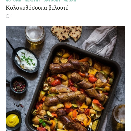
AUTUMN
HEALTHY
SAVOURY
VEGAN
Κολοκυθόσουπα βελουτέ
0