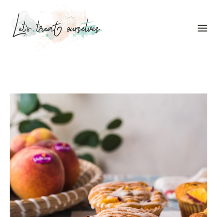
Συνταγές
About
Portfolio
Services
Food photography tips
Επικοινωνία
Συνεργασίες