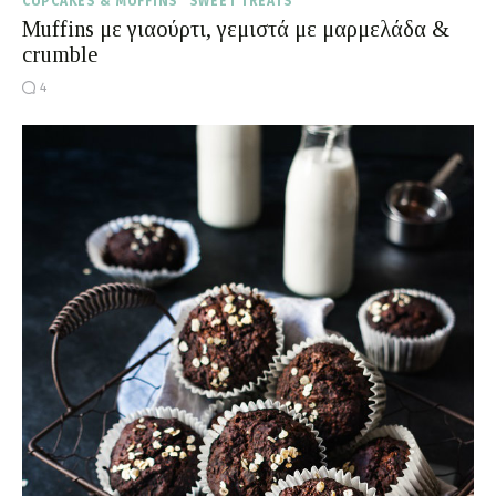
CUPCAKES & MUFFINS
SWEET TREATS
Muffins με γιαούρτι, γεμιστά με μαρμελάδα &
crumble
4