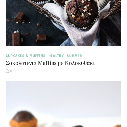
CUPCAKES & MUFFINS
HEALTHY
SUMMER
Σοκολατένια Muffins με Κολοκυθάκι
0