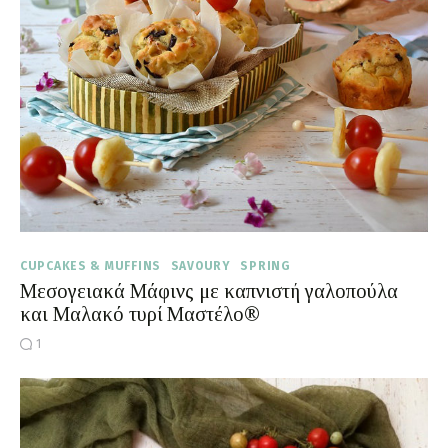
CUPCAKES & MUFFINS
SAVOURY
SPRING
Μεσογειακά Μάφινς με καπνιστή γαλοπούλα
και Μαλακό τυρί Μαστέλο®
1