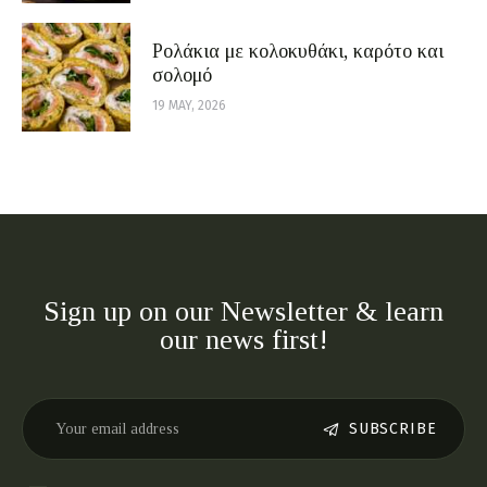
Ρολάκια με κολοκυθάκι, καρότο και
σολομό
19 MAY, 2026
Sign up on our Newsletter & learn
our news first!
SUBSCRIBE