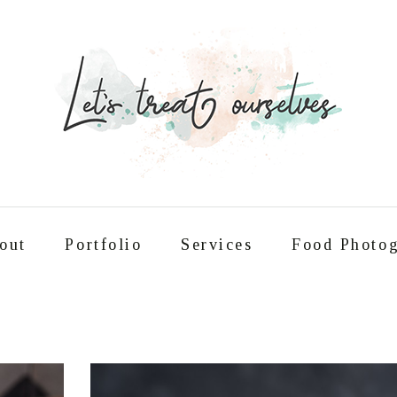
out
Portfolio
Services
Food Photog
Συνταγές
About
Portfolio
Service