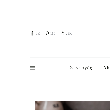
Συνταγές
About
Portfolio
3K
115
23K
Services
Food photography tips
Επικοινωνία
Συνταγές
Ab
Συνεργασίες
Moments of Mine
FAQ