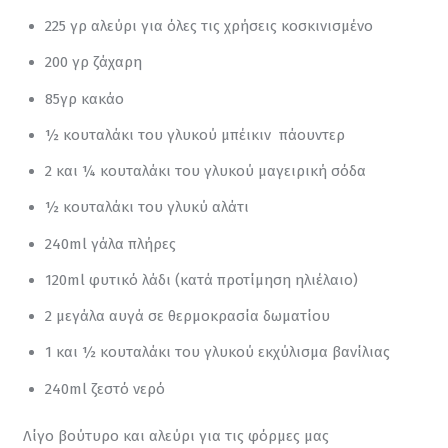
225 γρ αλεύρι για όλες τις χρήσεις κοσκινισμένο
200 γρ ζάχαρη
85γρ κακάο
½ κουταλάκι του γλυκού μπέικιν πάουντερ
2 και ¼ κουταλάκι του γλυκού μαγειρική σόδα
½ κουταλάκι του γλυκύ αλάτι
240ml γάλα πλήρες
120ml φυτικό λάδι (κατά προτίμηση ηλιέλαιο)
2 μεγάλα αυγά σε θερμοκρασία δωματίου
1 και ½ κουταλάκι του γλυκού εκχύλισμα βανίλιας
240ml ζεστό νερό
Λίγο βούτυρο και αλεύρι για τις φόρμες μας