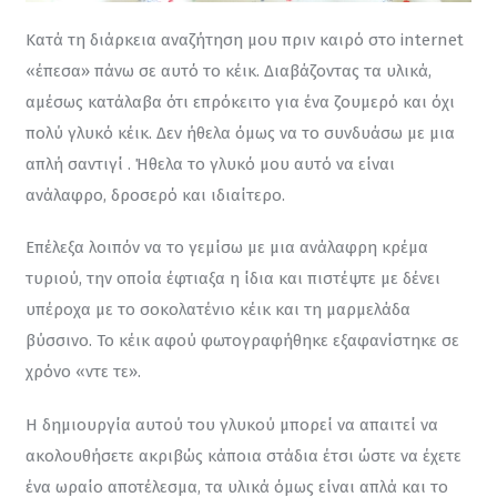
Κατά τη διάρκεια αναζήτηση μου πριν καιρό στο internet 
«έπεσα» πάνω σε αυτό το κέικ. Διαβάζοντας τα υλικά, 
αμέσως κατάλαβα ότι επρόκειτο για ένα ζουμερό και όχι 
πολύ γλυκό κέικ. Δεν ήθελα όμως να το συνδυάσω με μια 
απλή σαντιγί . Ήθελα το γλυκό μου αυτό να είναι 
ανάλαφρο, δροσερό και ιδιαίτερο.
Επέλεξα λοιπόν να το γεμίσω με μια ανάλαφρη κρέμα 
τυριού, την οποία έφτιαξα η ίδια και πιστέψτε με δένει 
υπέροχα με το σοκολατένιο κέικ και τη μαρμελάδα 
βύσσινο. Το κέικ αφού φωτογραφήθηκε εξαφανίστηκε σε 
χρόνο «ντε τε».
Η δημιουργία αυτού του γλυκού μπορεί να απαιτεί να 
ακολουθήσετε ακριβώς κάποια στάδια έτσι ώστε να έχετε 
ένα ωραίο αποτέλεσμα, τα υλικά όμως είναι απλά και το 