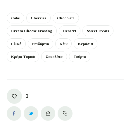
Cake
Cherries
Chocolate
Cream Cheese Frosting
Dessert
Sweet Treats
Γλυκό
Επιδόρπιο
Κέικ
Κεράσια
Κρέμα Τυριού
Σοκολάτα
Τούρτα
0