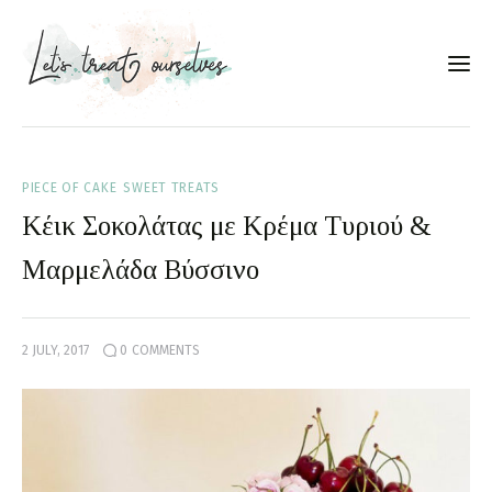
Συνταγές
PIECE OF CAKE
SWEET TREATS
About
Κέικ Σοκολάτας με Κρέμα Τυριού &
Portfolio
Μαρμελάδα Βύσσινο
Services
2 JULY, 2017
0
COMMENTS
Food photography tips
Επικοινωνία
Συνεργασίες