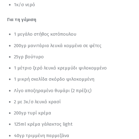
1κ/σ νερό
Για τη γέμιση
1 μεγάλο στήθος κοτόπουλου
200γρ μανιτάρια λευκά κομμένα σε φέτες
25γρ βούτυρο
1 μέτριο ξερό λευκό κρεμμύδι ψιλοκομμένο
1 μικρή σκελίδα σκόρδο ψιλοκομμένη
Λίγο αποξηραμένο θυμάρι (2 πρέζες)
2 με 3κ/σ λευκό κρασί
200γρ τυρί κρέμα
125ml κρέμα γάλακτος light
40γρ τριμμένη παρμεζάνα