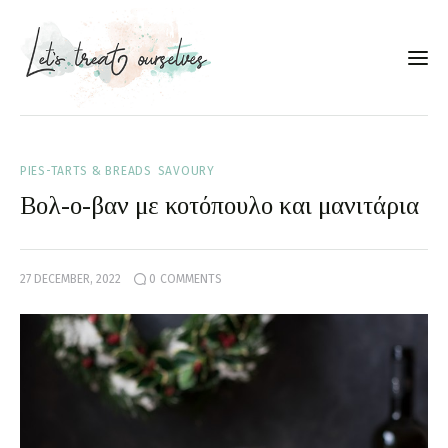
Συνταγές
PIES-TARTS & BREADS
SAVOURY
About
Βολ-ο-βαν με κοτόπουλο και μανιτάρια
Portfolio
27 DECEMBER, 2022
0
COMMENTS
Services
Food photography tips
Επικοινωνία
Συνεργασίες