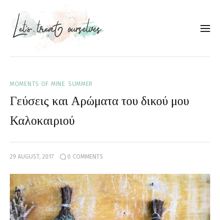
Συνταγές
MOMENTS OF MINE
SUMMER
About
Γεύσεις και Αρώματα του δικού μου
Portfolio
Καλοκαιριού
Services
29 AUGUST, 2017
0
COMMENTS
Food photography tips
Επικοινωνία
Συνεργασίες