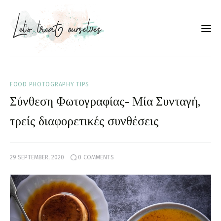
Συνταγές
FOOD PHOTOGRAPHY TIPS
About
Σύνθεση Φωτογραφίας- Μία Συνταγή,
Portfolio
τρείς διαφορετικές συνθέσεις
Services
29 SEPTEMBER, 2020
0
COMMENTS
Food photography tips
Επικοινωνία
Συνεργασίες