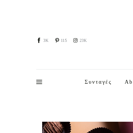
Συνταγές
About
Portfolio
3K
115
23K
Services
Food photography tips
Επικοινωνία
Συνταγές
Ab
Συνεργασίες
Moments of Mine
FAQ