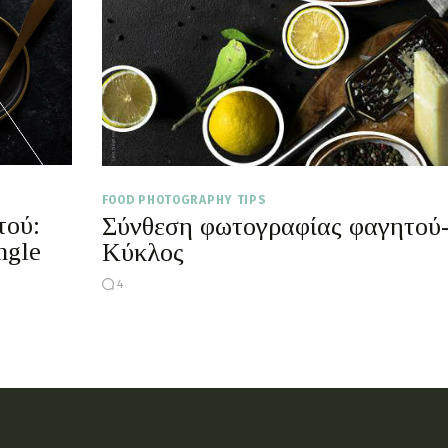
FOOD PHOTOGRAPHY TIPS
τού:
Σύνθεση φωτογραφίας φαγητού
ngle
Κύκλος
4