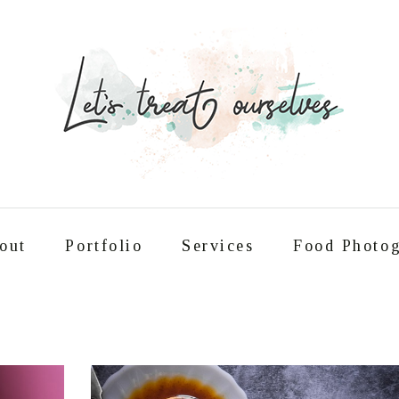
out
Portfolio
Services
Food Photog
Συνταγές
About
Portfolio
Service