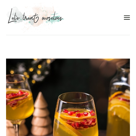
Συνταγές
About
Portfolio
Services
Food photography tips
Επικοινωνία
Συνεργασίες