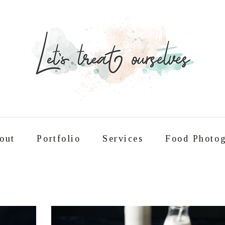
out
Portfolio
Services
Food Photog
Συνταγές
About
Portfolio
Service