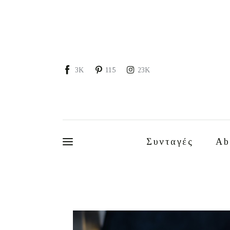
Συνταγές
About
Portfolio
3K
115
23K
Services
Food photography tips
Επικοινωνία
Συνταγές
Ab
Συνεργασίες
Moments of Mine
FAQ