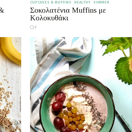
CUPCAKES & MUFFINS
HEALTHY
SUMMER
 &
Σοκολατένια Muffins με
Κολοκυθάκι
0