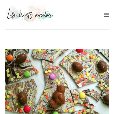
Συνταγές
About
Portfolio
Services
Food photography tips
Επικοινωνία
Συνεργασίες