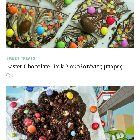
Moments of Mine
FAQ
SWEET TREATS
Easter Chocolate Bark-Σοκολατένιες μπάρες
0