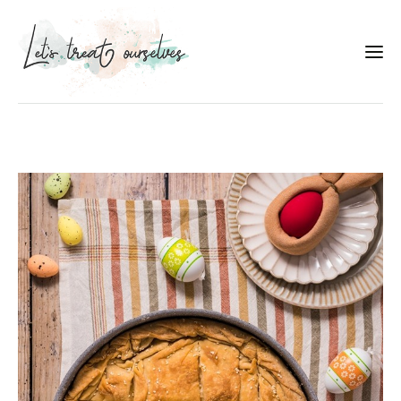
Συνταγές
About
Portfolio
Services
Food photography tips
Επικοινωνία
Συνεργασίες