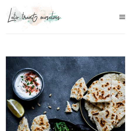
Συνταγές
About
Portfolio
Services
Food photography tips
Επικοινωνία
Συνεργασίες