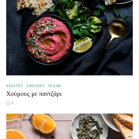
Moments of Mine
FAQ
HEALTHY
SAVOURY
VEGAN
Χούμους με παντζάρι
0