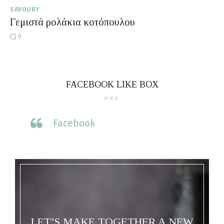
SAVOURY
Γεμιστά ρολάκια κοτόπουλου
0
FACEBOOK LIKE BOX
Facebook
LET’S MAKE TOGETHER A NEW