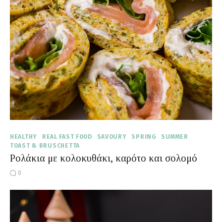
Moments of Mine
FAQ
HEALTHY
REAL FAST FOOD
SAVOURY
SPRING
SUMMER
TOAST & BRUSCHETTA
Ρολάκια με κολοκυθάκι, καρότο και σολομό
0