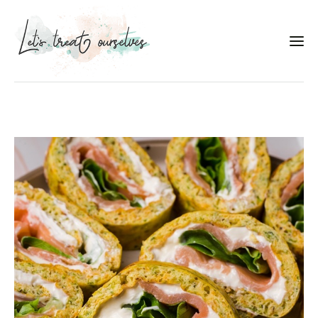
Συνταγές
About
Portfolio
Services
Food photography tips
Επικοινωνία
Συνεργασίες